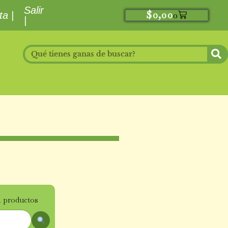
Salir
$
0,00
0
a |
|
1 productos